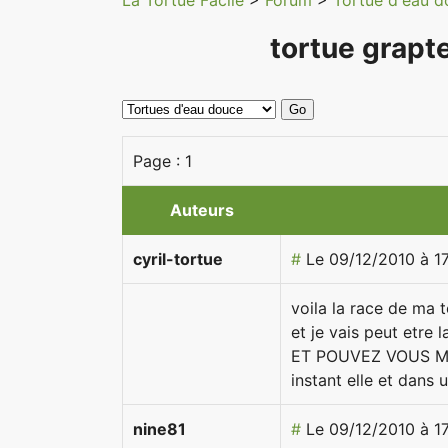
La Tortue Facile
>
Forum
>
Tortue d'eau 
tortue grap
Page :
1
Auteurs
cyril-tortue
#
Le 09/12/2010 à 1
voila la race de ma
et je vais peut etre 
ET POUVEZ VOUS ME 
instant elle et dans 
nine81
#
Le 09/12/2010 à 1