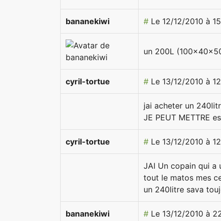
bananekiwi
#
Le 12/12/2010 à 1
un 200L (100x40x50)
cyril-tortue
#
Le 13/12/2010 à 1
jai acheter un 240li
JE PEUT METTRE es p
cyril-tortue
#
Le 13/12/2010 à 1
JAI Un copain qui a 
tout le matos mes c
un 240litre sava tou
bananekiwi
#
Le 13/12/2010 à 2