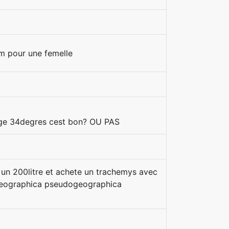
m pour une femelle
age 34degres cest bon? OU PAS
 un 200litre et achete un trachemys avec
ogeographica pseudogeographica