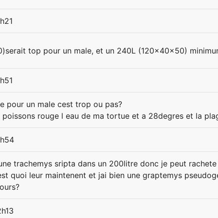
5h21
serait top pour un male, et un 240L (120x40x50) minimu
2h51
tre pour un male cest trop ou pas?
oissons rouge l eau de ma tortue et a 28degres et la pl
2h54
une trachemys sripta dans un 200litre donc je peut rachete
est quoi leur maintenent et jai bien une graptemys pseud
jours?
2h13