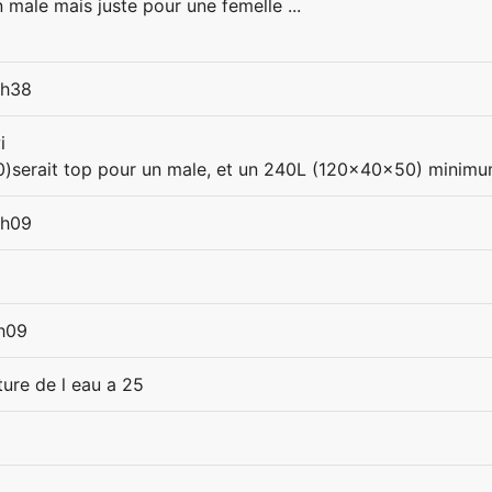
 male mais juste pour une femelle ...
2h38
i
serait top pour un male, et un 240L (120x40x50) minimu
3h09
1h09
ture de l eau a 25