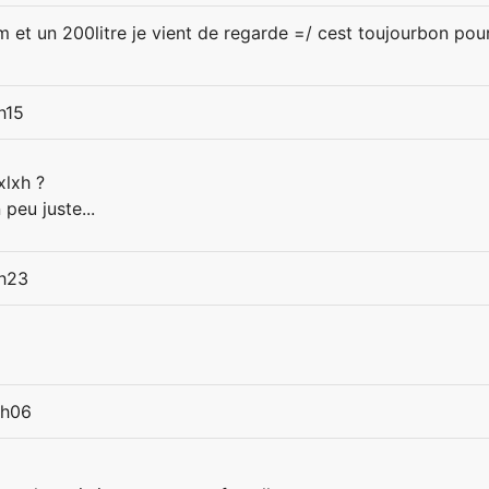
m et un 200litre je vient de regarde =/ cest toujourbon 
h15
xlxh ?
peu juste...
1h23
2h06