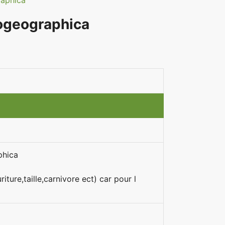
aphica
ogeographica
phica
,taille,carnivore ect) car pour l