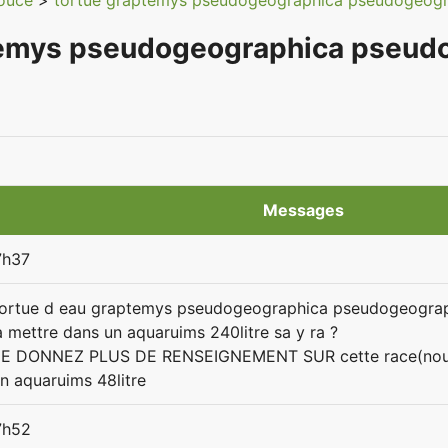
douce
>
tortue graptemys pseudogeographica pseudogeogr
temys pseudogeographica pseud
Messages
7h37
 tortue d eau graptemys pseudogeographica pseudogeogra
la mettre dans un aquaruims 240litre sa y ra ?
DONNEZ PLUS DE RENSEIGNEMENT SUR cette race(nouriture
un aquaruims 48litre
7h52