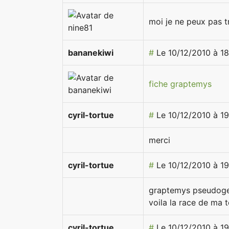
moi je ne peux pas tr
bananekiwi
#
Le 10/12/2010 à 1
fiche graptemys
cyril-tortue
#
Le 10/12/2010 à 1
merci
cyril-tortue
#
Le 10/12/2010 à 1
graptemys pseudoge
voila la race de ma t
cyril-tortue
#
Le 10/12/2010 à 1