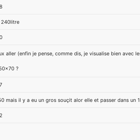
8
 240litre
0
 aller (enfin je pense, comme dis, je visualise bien avec les
x50x70 ?
7
0 mais il y a eu un gros souçit alor elle et passer dans u
2