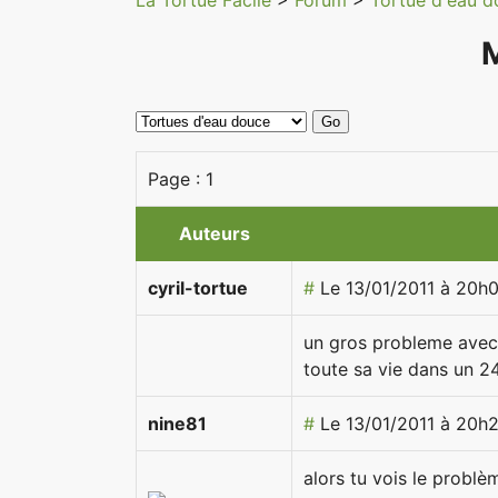
La Tortue Facile
>
Forum
>
Tortue d'eau 
M
Page :
1
Auteurs
cyril-tortue
#
Le 13/01/2011 à 20h
un gros probleme avec 
toute sa vie dans un 24
nine81
#
Le 13/01/2011 à 20h
alors tu vois le problèm