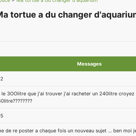
douce
>
Ma tortue a du changer d'aquarium
a tortue a du changer d'aquari
Messages
02
le 3OOlitre que j'ai trouver j'ai racheter un 240litre croy
0litre????????
25
e de re poster a chaque fois un nouveau sujet ... ben moi je 