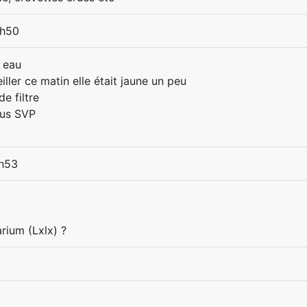
7h50
n eau
ller ce matin elle était jaune un peu
de filtre
ous SVP
5h53
uarium (Lxlx) ?