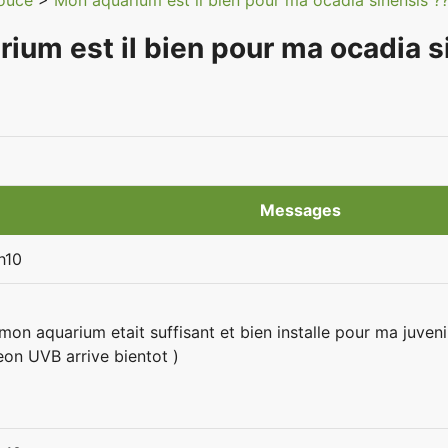
douce
>
Mon aquarium est il bien pour ma ocadia sinensis ?
ium est il bien pour ma ocadia s
Messages
h10
 mon aquarium etait suffisant et bien installe pour ma juveni
eon UVB arrive bientot )