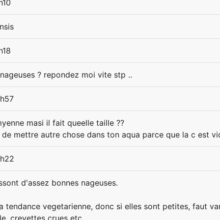
h10
nsis
h18
nageuses ? repondez moi vite stp ..
0h57
enne masi il fait queelle taille ??
 de mettre autre chose dans ton aqua parce que la c est vi
2h22
ssont d'assez bonnes nageuses.
a tendance vegetarienne, donc si elles sont petites, faut va
le, crevettes crues etc