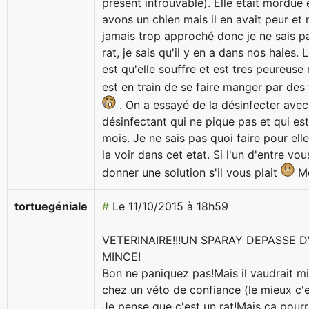
present introuvable). Elle etait mordue 
avons un chien mais il en avait peur et n
jamais trop approché donc je ne sais pas
rat, je sais qu'il y en a dans nos haies.
est qu'elle souffre et est tres peureuse 
est en train de se faire manger par des
. On a essayé de la désinfecter avec
désinfectant qui ne pique pas et qui es
mois. Je ne sais pas quoi faire pour elle
la voir dans cet etat. Si l'un d'entre vo
donner une solution s'il vous plait
Me
tortuegéniale
#
Le 11/10/2015 à 18h59
VETERINAIRE!!!UN SPARAY DEPASSE D
MINCE!
Bon ne paniquez pas!Mais il vaudrait m
chez un véto de confiance (le mieux c'es
Je pense que c'est un rat!Mais ça pourra