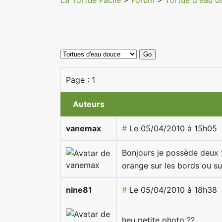
La Tortue Facile
>
Forum
>
Tortue d'eau 
Page :
1
Auteurs
vanemax
#
Le 05/04/2010 à 15h05
Bonjours je possède deux t
orange sur les bords ou su
nine81
#
Le 05/04/2010 à 18h38
heu petite photo ??