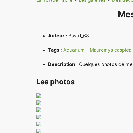
La Tortue Facile
>
Les galeries
>
Mes deux
Mes
Auteur :
Basti1_68
Tags :
Aquarium
-
Mauremys caspica
Description :
Quelques photos de mes 
Les photos