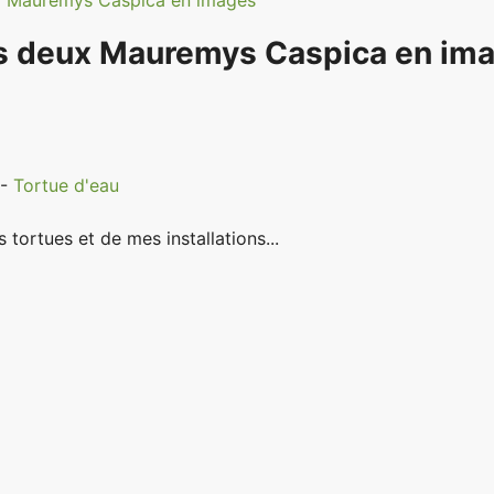
 Mauremys Caspica en images
 deux Mauremys Caspica en im
-
Tortue d'eau
tortues et de mes installations...