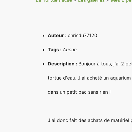
La Tortue Facile
>
Les galeries
>
Mes 2 pet
Auteur :
chrisdu77120
Tags :
Aucun
Description :
Bonjour à tous, j'ai 2 p
tortue d'eau. J'ai acheté un aquarium
dans un petit bac sans rien !
J'ai donc fait des achats de matériel