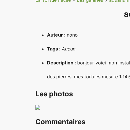
La Tortue Facile
>
Les galeries
>
aquarium 
a
Auteur :
nono
Tags :
Aucun
Description :
bonjour voici mon insta
des pierres. mes tortues mesure 1:14.5
Les photos
Commentaires